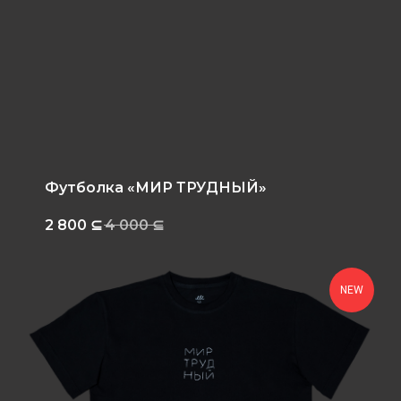
Футболка «МИР ТРУДНЫЙ»
2 800
⊆
4 000
⊆
NEW