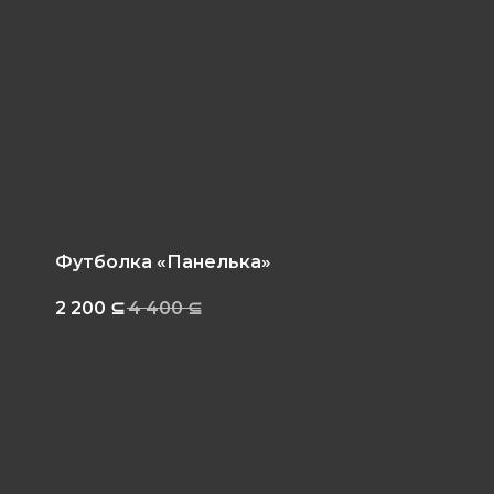
Футболка «Панелька»
2 200
⊆
4 400
⊆