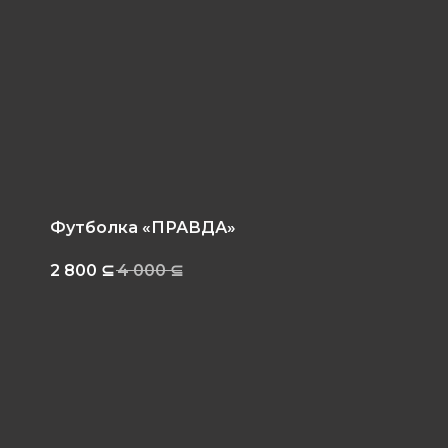
Футболка «ПРАВДА»
2 800
⊆
4 000
⊆