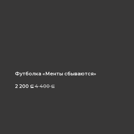
Футболка «Менты сбываются»
2 200
⊆
4 400
⊆