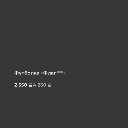
Футболка «Флаг ***»
2 550
⊆
4 250
⊆