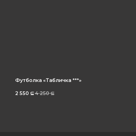
Футболка «Табличка ***»
2 550
⊆
4 250
⊆