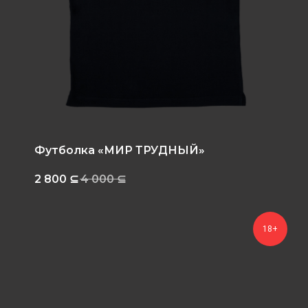
Футболка «МИР ТРУДНЫЙ»
2 800
⊆
4 000
⊆
18+