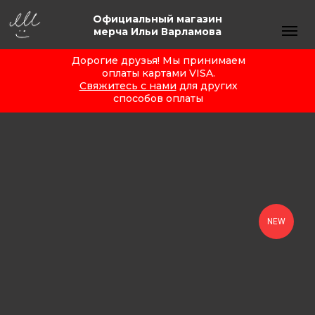
Официальный магазин
мерча Ильи Варламова
Дорогие друзья! Мы принимаем
оплаты картами VISA.
Свяжитесь с нами
для других
способов оплаты
NEW