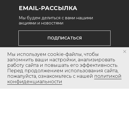
EMAIL-РАССЫЛКА
Мы будем делиться с вами нашими
акциями и новостями
ПОДПИСАТЬСЯ
Мы используем cookie-файлы, чтобы
запомнить ваши настройки, анализировать
ИНФОРМАЦИЯ
работу сайта и повышать его эффективность.
Перед продолжением использования сайта,
О нас
Доставка
пожалуйста, ознакомьтесь с нашей
политикой
конфиденциальности
Коллекции
Оплата
Контакты
Возврат и обмен
Оферта
Политика
конфиденциальности
СОЦИАЛЬНЫЕ СЕТИ