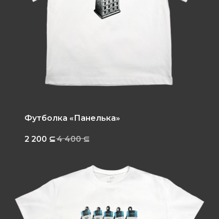
Футболка «Панелька»
2 200
⊆
4 400
⊆