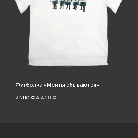
Футболка «Менты сбываются»
2 200
⊆
4 400
⊆