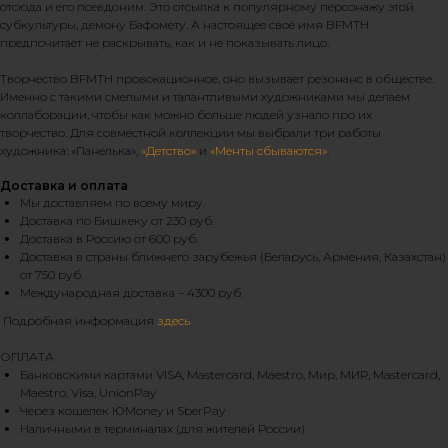
отсюда и его псевдоним. Это отсылка к популярному персонажу этой
субкультуры, демону Бафомету. А настоящее своё имя BFMTH
предпочитает не раскрывать, как и не показывать лицо.
Творчество BFMTH провокационное, оно вызывает резонанс в обществе.
Именно с такими смелыми и талантливыми художниками мы делаем
коллаборации, чтобы как можно больше людей узнало про их
творчество. Для совместной коллекции мы выбрали три работы
художника: «Панелька»,
«Детство»
и
«Менты сбываются»
.
Доставка и оплата
Мы доставляем по всему миру.
Доставка по Бишкеку от 230 руб.
Доставка в Россию от 600 руб.
Доставка в страны ближнего зарубежья (Беларусь, Армения, Казахстан)
от 750 руб.
Международная доставка – 4300 руб.
Подробная информация
здесь
ОПЛАТА
Банковскими картами VISA, Mastercard, Maestro, Мир, МИР, Mastercard,
Maestro, Visa, UnionPay
Через кошелек ЮMoney и SberPay
Наличными в терминалах (для жителей России)