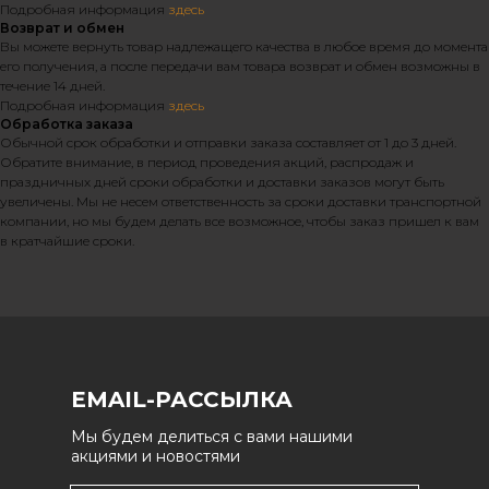
Подробная информация
здесь
Возврат и обмен
Вы можете вернуть товар надлежащего качества в любое время до момента
его получения, а после передачи вам товара возврат и обмен возможны в
течение 14 дней.
Подробная информация
здесь
Обработка заказа
Обычной срок обработки и отправки заказа составляет от 1 до 3 дней.
Обратите внимание, в период проведения акций, распродаж и
праздничных дней сроки обработки и доставки заказов могут быть
увеличены. Мы не несем ответственность за сроки доставки транспортной
компании, но мы будем делать все возможное, чтобы заказ пришел к вам
в кратчайшие сроки.
EMAIL-РАССЫЛКА
Мы будем делиться с вами нашими
акциями и новостями