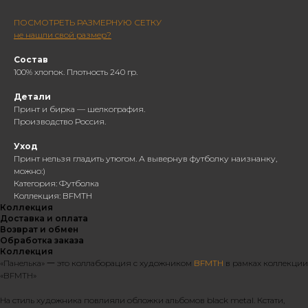
ПОСМОТРЕТЬ РАЗМЕРНУЮ СЕТКУ
не нашли свой размер?
Состав
100% хлопок. Плотность 240 гр.
Детали
Принт и бирка — шелкография.
Производство Россия.
Уход
Принт нельзя гладить утюгом. А вывернув футболку наизнанку,
можно:)
Категория: Футболка
Коллекция: BFMTH
Коллекция
Доставка и оплата
Возврат и обмен
Обработка заказа
Коллекция
«Панелька» 一 это коллаборация с художником
BFMTH
в рамках коллекции
«BFMTH»
На стиль художника повлияли обложки альбомов black metal. Кстати,