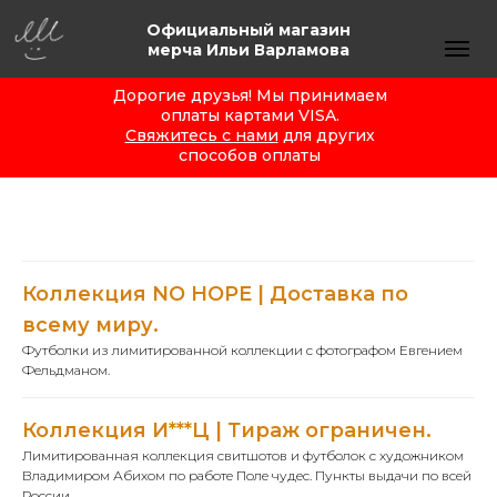
Официальный магазин
мерча Ильи Варламова
Дорогие друзья! Мы принимаем
оплаты картами VISA.
Свяжитесь с нами
для других
способов оплаты
Коллекция NO HOPE | Доставка по
всему миру.
Футболки из лимитированной коллекции с фотографом Евгением
Фельдманом.
Коллекция И***Ц | Тираж ограничен.
Лимитированная коллекция свитшотов и футболок с художником
Владимиром Абихом по работе Поле чудес. Пункты выдачи по всей
России