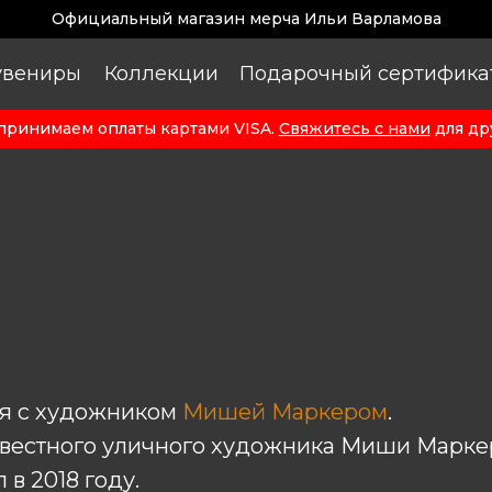
Официальный магазин мерча Ильи Варламова
увениры
Коллекции
Подарочный сертифика
принимаем оплаты картами VISA.
Свяжитесь с нами
для др
я с художником
Мишей Маркером
.
известного уличного художника Миши Марке
 в 2018 году.