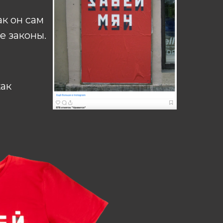
к он сам
е законы.
как