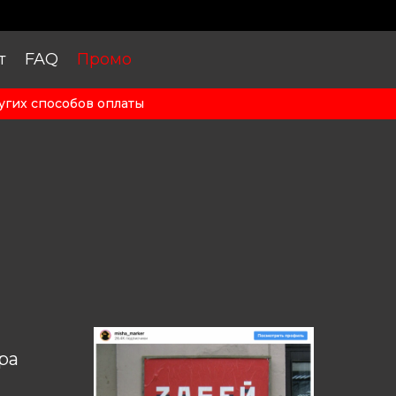
т
FAQ
Промо
угих способов оплаты
ра