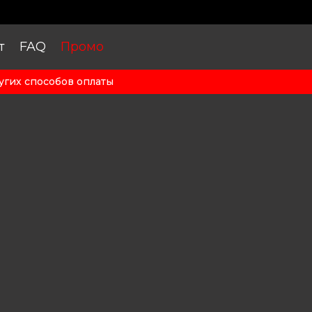
т
FAQ
Промо
угих способов оплаты