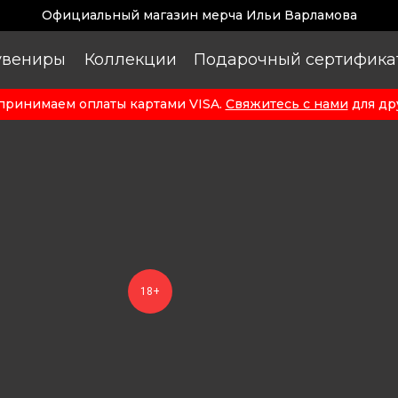
Официальный магазин мерча Ильи Варламова
увениры
Коллекции
Подарочный сертифика
принимаем оплаты картами VISA.
Свяжитесь с нами
для др
18+