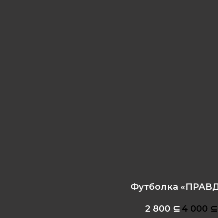
Футболка «ПРАВ
2 800
⊆
4 000
⊆